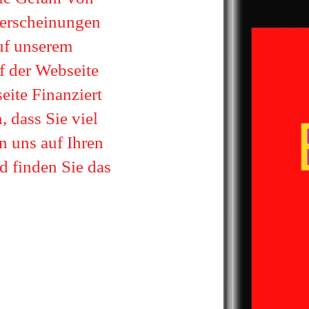
erscheinungen
auf unserem
uf der Webseite
eite Finanziert
 dass Sie viel
n uns auf Ihren
d finden Sie das