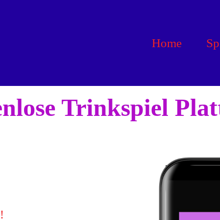
Home
Sp
nlose Trinkspiel Pla
!