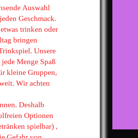
achsende Auswahl
d jeden Geschmack.
 etwas trinken oder
ltag bringen
Trinkspiel. Unsere
en jede Menge Spaß
ür kleine Gruppen,
weit. Wir achten
önnen. Deshalb
olfreien Optionen
etränken spielbar) ,
ie Gefahr von